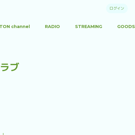
ログイン
TON channel
RADIO
STREAMING
GOODS
ラブ
？！