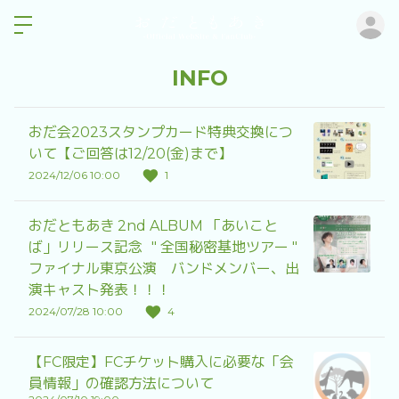
ロ
INFO
おだ会2023スタンプカード特典交換につ
いて【ご回答は12/20(金)まで】
2024/12/06 10:00
1
おだともあき 2nd ALBUM 「あいこと
ば」リリース記念 " 全国秘密基地ツアー "
ファイナル東京公演 バンドメンバー、出
演キャスト発表！！！
2024/07/28 10:00
4
【FC限定】FCチケット購入に必要な「会
員情報」の確認方法について