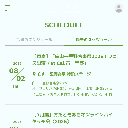
ロ
SCHEDULE
今後のスケジュール
過去のスケジュール
【東京】「白山一里野音楽祭2026」フェ
ス出演（at 白山市一里野）
2026
08
白山一里野高原 特設ステージ
02
白山一里野音楽祭2026
[
]
日
オープンリハの出番は10:30頃〜、本番は出番14:00頃〜
＜出演者＞ おだともあき、MONKEY MAJIK、Hi-Fi Un!corn、CHIKO、エイトMAN、My Dresscode、和太鼓 菊理
【7月編】おだともあきオンラインハイ
タッチ会〈2026〉
2026