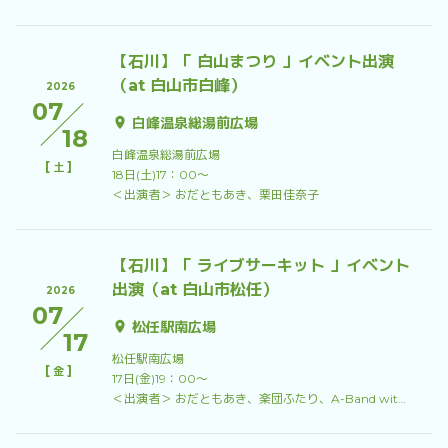
【石川】「 白山まつり 」イベント出演
（at 白山市白峰）
2026
07
白峰温泉総湯前広場
18
白峰温泉総湯前広場
[
]
土
18日(土)17：00〜
＜出演者＞ おだともあき、栗田佳奈子
【石川】「 ライブサーキット 」イベント
出演（at 白山市松任）
2026
07
松任駅南広場
17
松任駅南広場
[
]
金
17日(金)19：00〜
＜出演者＞ おだともあき、楽団ふたり、A-Band with フレディ＆チャック