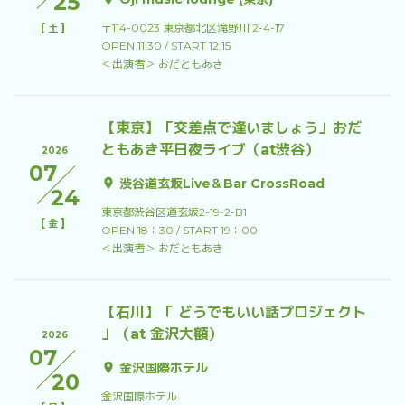
25
[
]
〒114-0023 東京都北区滝野川 2-4-17
土
OPEN 11:30 / START 12:15
＜出演者＞ おだともあき
【東京】「交差点で逢いましょう」おだ
ともあき平日夜ライブ（at渋谷）
2026
07
渋谷道玄坂Live＆Bar CrossRoad
24
東京都渋谷区道玄坂2-19-2-B1
[
]
金
OPEN 18：30 / START 19：00
＜出演者＞ おだともあき
【石川】「 どうでもいい話プロジェクト
」（at 金沢大額）
2026
07
金沢国際ホテル
20
金沢国際ホテル