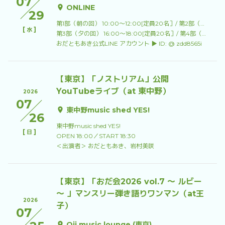
07
ONLINE
29
第1部（朝の回） 10:00～12:00[定員20名］/ 第2部（昼の回） 13:00～15:00[定員20名］
[
]
水
第3部（夕の回） 16:00～18:00[定員20名］/ 第4部（夜の回） 19:00〜21:00[定員20名］
おだともあき公式LINE アカウント ▶︎ ID: @ zdd8565i
【東京】「ノストリアム」公開
YouTubeライブ（at 東中野）
2026
07
東中野music shed YES!
26
東中野music shed YES!
[
]
日
OPEN 18:00／START 18:30
＜出演者＞ おだともあき、岩村美咲
【東京】「おだ会2026 vol.7 〜 ルビー
〜 」マンスリー弾き語りワンマン（at王
2026
子）
07
Oji music lounge (東京)