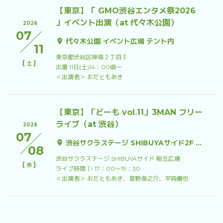
【東京】「 GMO渋谷エンタメ祭2026
」イベント出演（at 代々木公園）
2026
07
代々木公園 イベント広場 テント内
11
東京都渋谷区神南２丁目３
[
]
土
出番 11日(土)14：00頃〜
＜出演者＞ おだともあき
【東京】「どーも vol.11」3MAN フリー
ライブ（at 渋谷）
2026
07
渋谷サクラステージ SHIBUYAサイド2F 桜丘広場
08
渋谷サクラステージ SHIBUYAサイド 桜丘広場
[
]
水
ライブ時間 ▷ 17：00〜19：30
＜出演者＞ おだともあき、草野俊之介、平岡優也