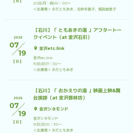
[
]
月
20日(月・祝)10：00〜
＜出演者＞ おだともあき、北林多香子、城田絵里子
【石川】「 ともあきの湯 」アフタートー
クイベント（at 金沢石引）
2026
07
金沢etc.link
19
金沢etc.link
[
]
日
19日(日)17：30〜
＜出演者＞ おだともあき
【石川】「 おかえりの湯 」映画上映&舞
台挨拶（at 金沢香林坊）
2026
07
金沢シネモンド
19
金沢シネモンド
[
]
日
19日(日)10：30〜
＜出演者＞ おだともあき