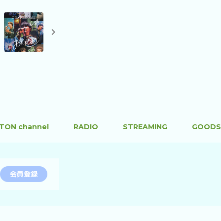
TON channel
RADIO
STREAMING
GOODS
会員登録