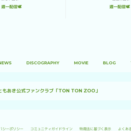
週一配信🕊️
週一配信🕊️
NEWS
DISCOGRAPHY
MOVIE
BLOG
ともあき公式ファンクラブ「TON TON ZOO」
バシーポリシー
コミュニティガイドライン
特商法に基づく表示
よくあ